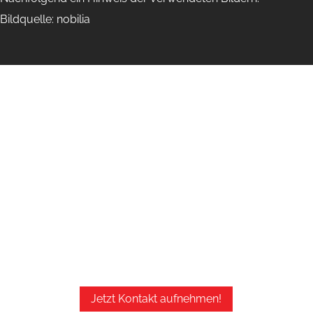
Bildquelle: nobilia
Sie haben Fragen?
Kontaktieren Sie uns einfach oder
besuchen Sie uns in unserer
Ausstellung
Wir freuen uns auf Ihren Besuch!
Jetzt Kontakt aufnehmen!