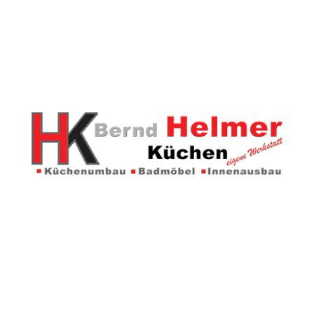
Kontakt
Helmer Küchen
Konrad-Zuse-Ring 22
48691 Vreden
info@helmer-kuechen.de